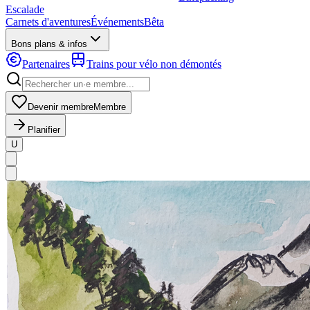
Escalade
Carnets d'aventures
Événements
Bêta
Bons plans & infos
Partenaires
Trains pour vélo non démontés
Devenir membre
Membre
Planifier
U