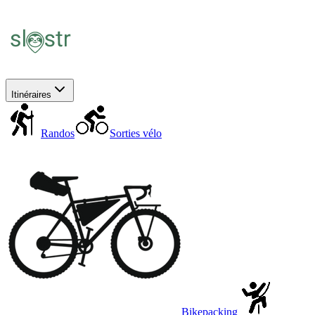
Itinéraires
Randos
Sorties vélo
Bikepacking