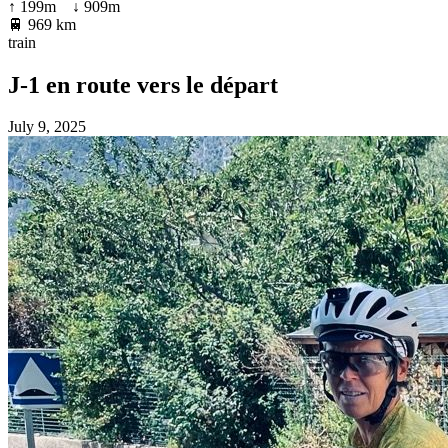
↑
199
m ↓
909
m
🚆
969 km
train
J-1 en route vers le départ
July 9, 2025