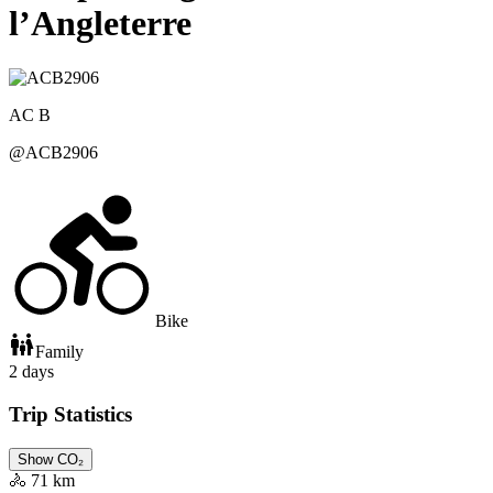
l’Angleterre
AC
B
@
ACB2906
Bike
Family
2
days
Trip Statistics
Show CO₂
🚴
71 km