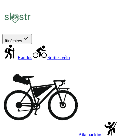
Itinéraires
Randos
Sorties vélo
Bikepacking