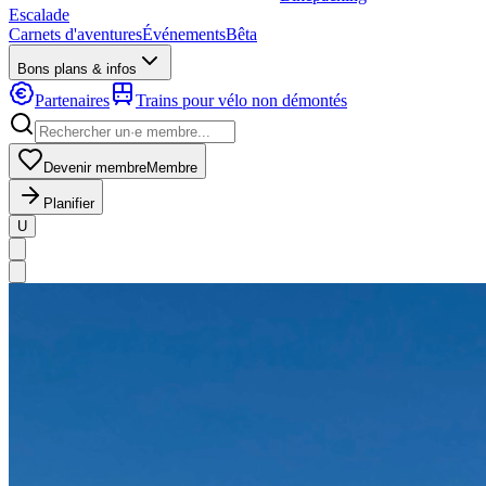
Escalade
Carnets d'aventures
Événements
Bêta
Bons plans & infos
Partenaires
Trains pour vélo non démontés
Devenir membre
Membre
Planifier
U
MapLibre
|
OpenFreeMap
© OpenMapTiles
Data from
OpenStreetMap