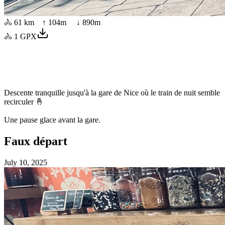
🚴
61 km
↑
104
m ↓
890
m
🚴
1
GPX
Descente tranquille jusqu'à la gare de Nice où le train de nuit semble
recirculer 🤞
Une pause glace avant la gare.
Faux départ
July 10, 2025