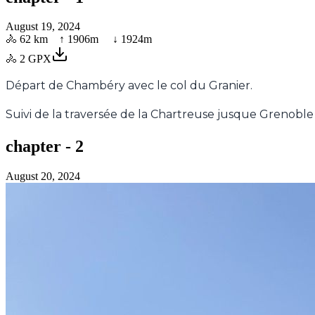
August 19, 2024
🚴
62 km
↑
1906
m ↓
1924
m
🚴
2
GPX
Départ de Chambéry avec le col du Granier.
Suivi de la traversée de la Chartreuse jusque Grenobl
chapter - 2
August 20, 2024