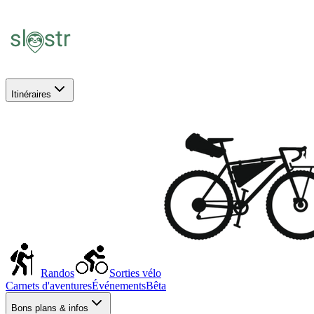
Itinéraires
Randos
Sorties vélo
Carnets d'aventures
Événements
Bêta
Bons plans & infos