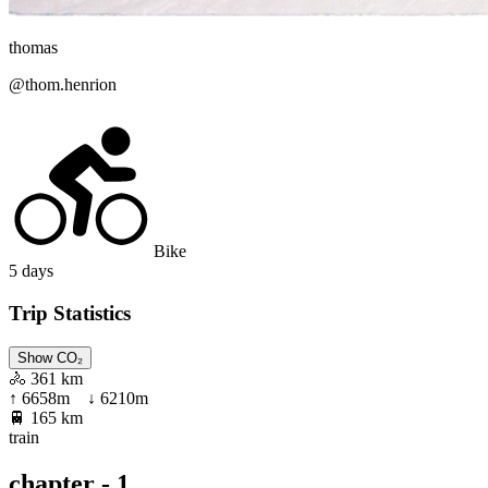
thomas
@
thom.henrion
Bike
5
days
Trip Statistics
Show CO₂
🚴
361 km
↑
6658
m ↓
6210
m
🚆
165 km
train
chapter - 1