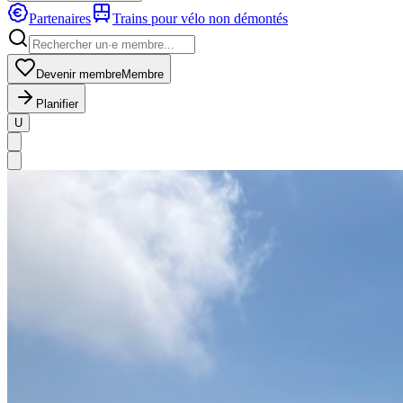
Partenaires
Trains pour vélo non démontés
Devenir membre
Membre
Planifier
U