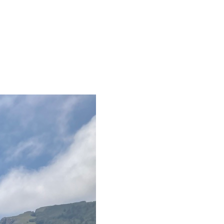
MapLibre
|
OpenFreeMap
© OpenMapTiles
Data from
OpenStreetMap