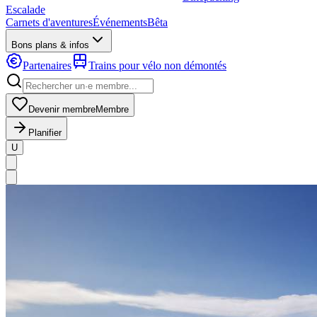
Escalade
Carnets d'aventures
Événements
Bêta
Bons plans & infos
Partenaires
Trains pour vélo non démontés
Devenir membre
Membre
Planifier
U
MapLibre
|
OpenFreeMap
© OpenMapTiles
Data from
OpenStreetMap