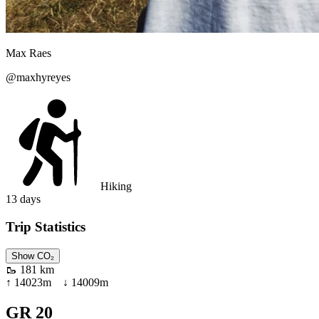
Max
Raes
@
maxhyreyes
Hiking
13
days
Trip Statistics
Show CO₂
🥾
181 km
↑
14023
m ↓
14009
m
GR 20