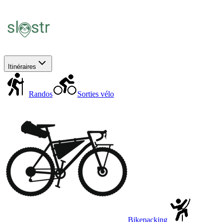
Itinéraires
Randos
Sorties vélo
Bikepacking