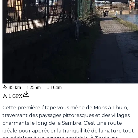
🚴
45 km
↑
255
m ↓
164
m
🚴
1
GPX
Cette première étape vous mène de Mons à Thuin,
traversant des paysages pittoresques et des villages
charmants le long de la Sambre. C'est une route
idéale pour apprécier la tranquillité de la nature tout