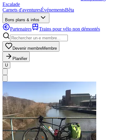
Escalade
Carnets d'aventures
Événements
Bêta
Bons plans & infos
Partenaires
Trains pour vélo non démontés
Devenir membre
Membre
Planifier
U
MapLibre
|
OpenFreeMap
© OpenMapTiles
Data from
OpenStreetMap