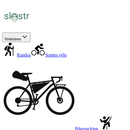
Itinéraires
Randos
Sorties vélo
Bikepacking