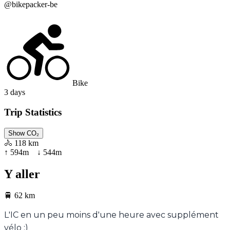
@
bikepacker-be
Bike
3
days
Trip Statistics
Show CO₂
🚴
118 km
↑
594
m ↓
544
m
Y aller
🚆
62 km
L'IC en un peu moins d'une heure avec supplément
vélo :)