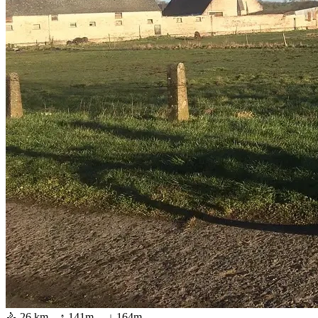
🚴
26 km
↑
141
m ↓
164
m