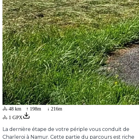
🚴
48 km
↑
198
m ↓
216
m
🚴
1
GPX
La dernière étape de votre périple vous conduit de
Charleroi à Namur. Cette partie du parcours est riche