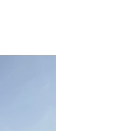
MapLibre
|
OpenFreeMap
© OpenMapTiles
Data from
OpenStreetMap