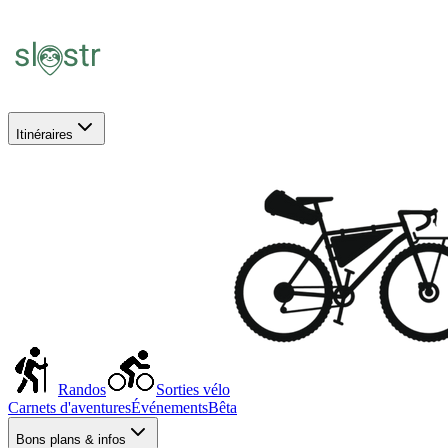
Itinéraires
Randos
Sorties vélo
Carnets d'aventures
Événements
Bêta
Bons plans & infos