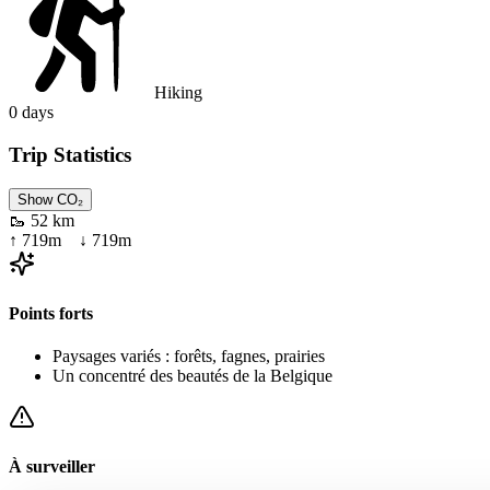
Hiking
0
days
Trip Statistics
Show CO₂
🥾
52 km
↑
719
m ↓
719
m
Points forts
Paysages variés : forêts, fagnes, prairies
Un concentré des beautés de la Belgique
À surveiller