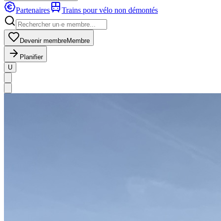
Partenaires
Trains pour vélo non démontés
Devenir membre
Membre
Planifier
U