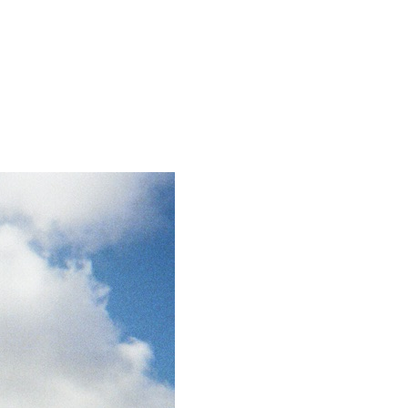
MapLibre
|
OpenFreeMap
© OpenMapTiles
Data from
OpenStreetMap