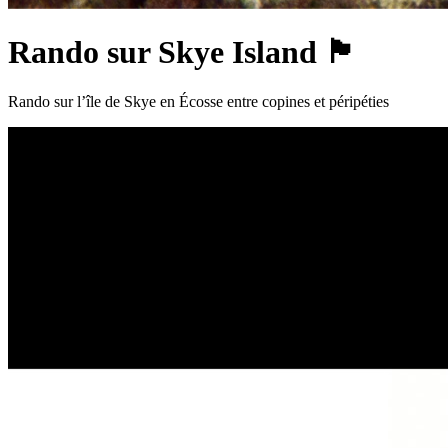
Rando sur Skye Island 🏴󠁧󠁢󠁳󠁣󠁴󠁿
Rando sur l’île de Skye en Écosse entre copines et péripéties