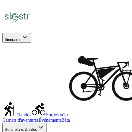
Itinéraires
Randos
Sorties vélo
Carnets d'aventures
Événements
Bêta
Bons plans & infos