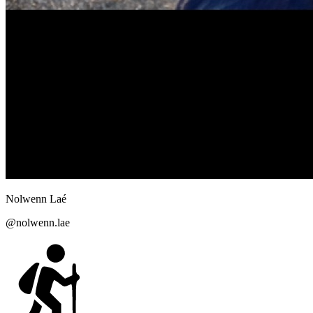
Nolwenn
Laé
@
nolwenn.lae