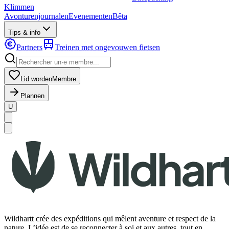
Klimmen
Avonturenjournalen
Evenementen
Bêta
Tips & info
Partners
Treinen met ongevouwen fietsen
Lid worden
Membre
Plannen
U
Wildhartt crée des expéditions qui mêlent aventure et respect de la
nature. L’idée est de se reconnecter à soi et aux autres, tout en