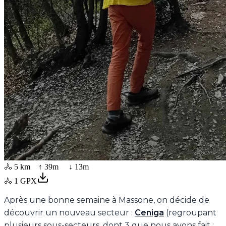
🚴
5 km
↑
39
m ↓
13
m
🚴
1
GPX
Après une bonne semaine à Massone, on décide de
découvrir un nouveau secteur :
Ceniga
(regroupant
plusieurs sous-secteurs, dont 3 que nous avons fait :