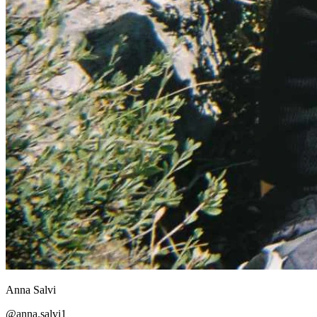
Anna
Salvi
@
anna.salvi1