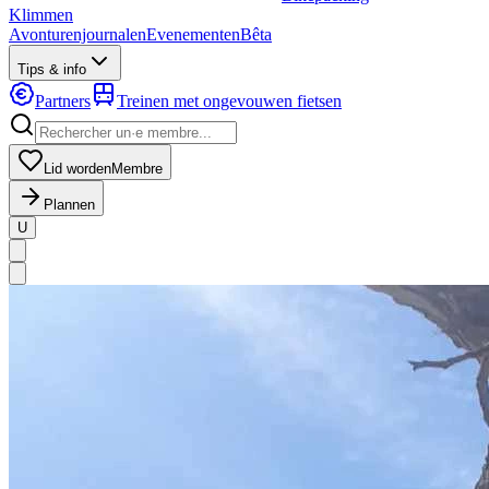
Klimmen
Avonturenjournalen
Evenementen
Bêta
Tips & info
Partners
Treinen met ongevouwen fietsen
Lid worden
Membre
Plannen
U
MapLibre
|
OpenFreeMap
© OpenMapTiles
Data from
OpenStreetMap