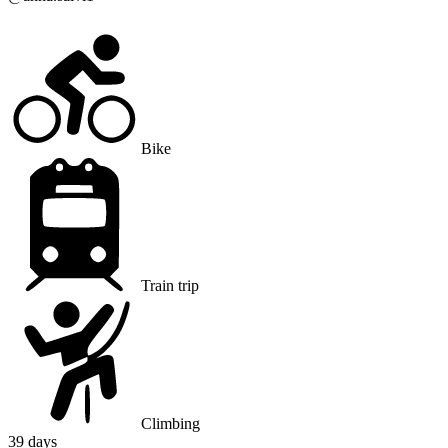
Bike
Train trip
Climbing
39
days