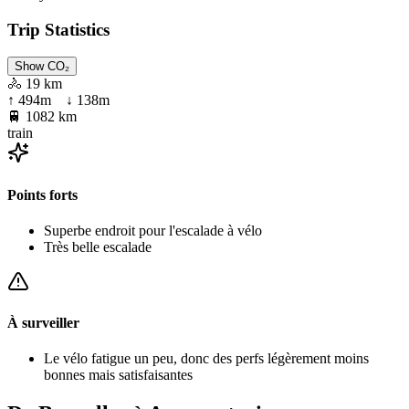
Trip Statistics
Show CO₂
🚴
19 km
↑
494
m ↓
138
m
🚆
1082 km
train
Points forts
Superbe endroit pour l'escalade à vélo
Très belle escalade
À surveiller
Le vélo fatigue un peu, donc des perfs légèrement moins
bonnes mais satisfaisantes