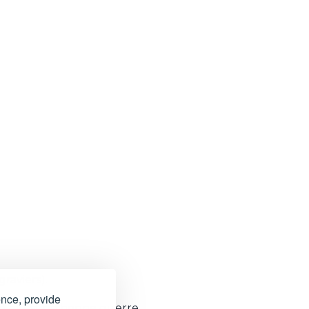
raviers).
ence, provide
ud et est de bonne guerre.