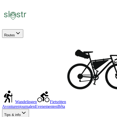
Routes
Wandelingen
Fietsritten
Avonturenjournalen
Evenementen
Bêta
Tips & info