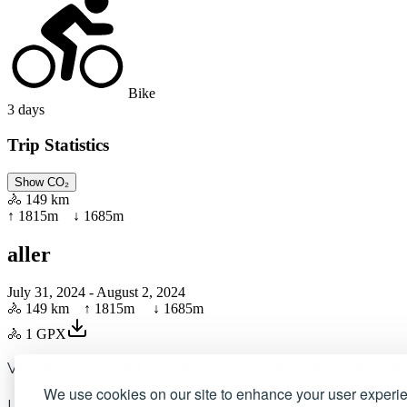
Bike
3
days
Trip Statistics
Show CO₂
🚴
149 km
↑
1815
m ↓
1685
m
aller
July 31, 2024
- August 2, 2024
🚴
149 km
↑
1815
m ↓
1685
m
🚴
1
GPX
Velo de route c'est un peu compliqué (petits passages g
We use cookies on our site to enhance your user experi
Le nom du trajet doit se prononcer avec l'accent du s