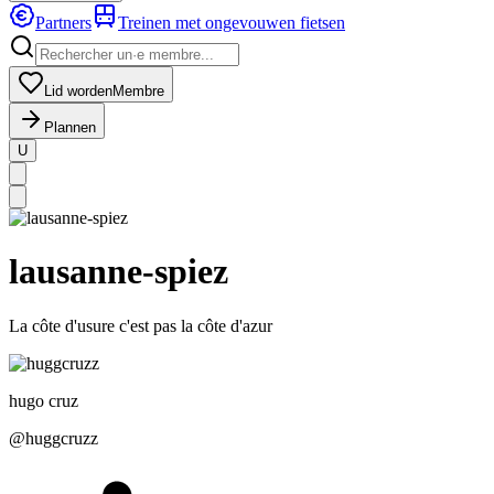
Partners
Treinen met ongevouwen fietsen
Lid worden
Membre
Plannen
U
lausanne-spiez
La côte d'usure c'est pas la côte d'azur
hugo
cruz
@
huggcruzz