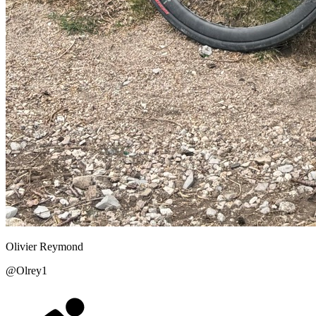
Olivier
Reymond
@
Olrey1