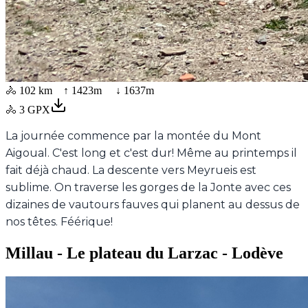
🚴
102 km
↑
1423
m ↓
1637
m
🚴
3
GPX
La journée commence par la montée du Mont
Aigoual. C'est long et c'est dur! Même au printemps il
fait déjà chaud. La descente vers Meyrueis est
sublime. On traverse les gorges de la Jonte avec ces
dizaines de vautours fauves qui planent au dessus de
nos têtes. Féérique!
Millau - Le plateau du Larzac - Lodève