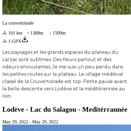
La couvertoirade
🚴
101 km
↑
1368
m ↓
1509
m
🚴
1
GPX
Les paysages et les grands espaces du plateau du
Larzac sont sublimes. Des fleurs partout et des
odeurs envoutantes. Je me suis un peu perdu dans
les petites routes sur le plateau. Le village médiéval
classé de la Couvertoirade est top. Petite pause avant
la belle descente vers Lodève et la méditérannée au
loin.
Lodève - Lac du Salagou - Meditérrannée
May 29, 2022
- May 29, 2022