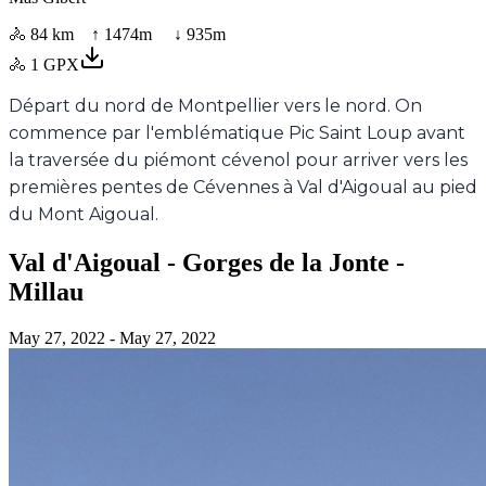
🚴
84 km
↑
1474
m ↓
935
m
🚴
1
GPX
Départ du nord de Montpellier vers le nord. On
commence par l'emblématique Pic Saint Loup avant
la traversée du piémont cévenol pour arriver vers les
premières pentes de Cévennes à Val d'Aigoual au pied
du Mont Aigoual.
Val d'Aigoual - Gorges de la Jonte -
Millau
May 27, 2022
- May 27, 2022