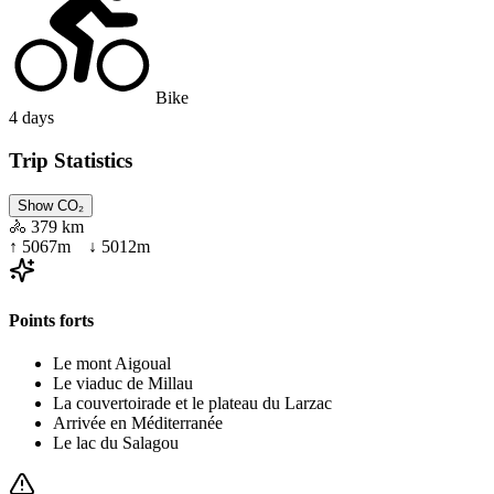
Bike
4
days
Trip Statistics
Show CO₂
🚴
379 km
↑
5067
m ↓
5012
m
Points forts
Le mont Aigoual
Le viaduc de Millau
La couvertoirade et le plateau du Larzac
Arrivée en Méditerranée
Le lac du Salagou