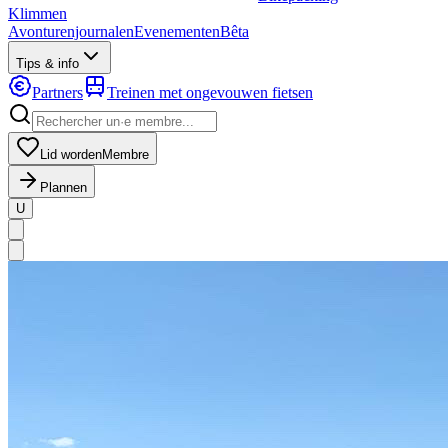
Klimmen
Avonturenjournalen
Evenementen
Bêta
Tips & info
Partners
Treinen met ongevouwen fietsen
Lid worden
Membre
Plannen
U
MapLibre
|
OpenFreeMap
© OpenMapTiles
Data from
OpenStreetMap