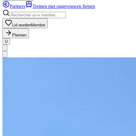
Partners
Treinen met ongevouwen fietsen
Lid worden
Membre
Plannen
U