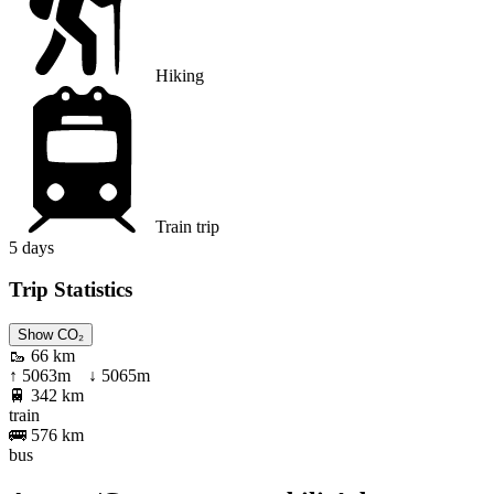
Hiking
Train trip
5
days
Trip Statistics
Show CO₂
🥾
66 km
↑
5063
m ↓
5065
m
🚆
342 km
train
🚌
576 km
bus