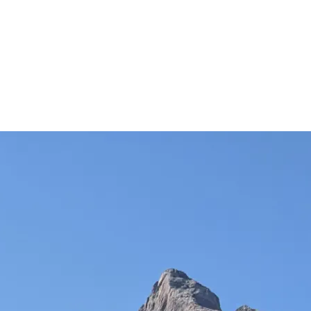
MapLibre
|
OpenFreeMap
© OpenMapTiles
Data from
OpenStreetMap