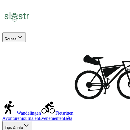
Routes
Wandelingen
Fietsritten
Avonturenjournalen
Evenementen
Bêta
Tips & info